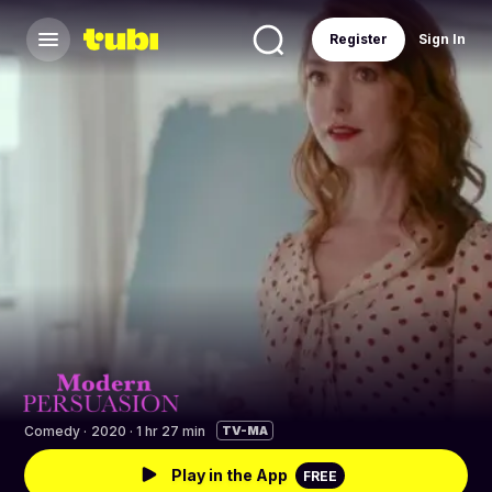
Register
Sign In
Comedy
·
2020 · 1 hr 27 min
TV-MA
Play in the App
FREE