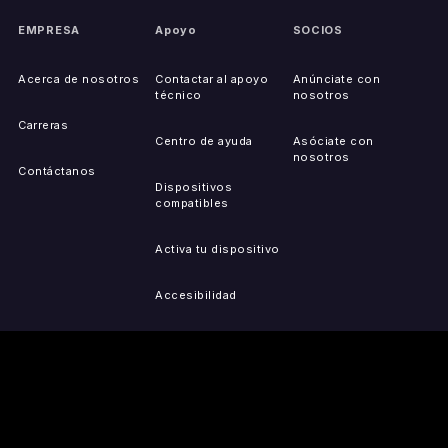
EMPRESA
Apoyo
SOCIOS
Acerca de nosotros
Contactar al apoyo
Anúnciate con
técnico
nosotros
Carreras
Centro de ayuda
Asóciate con
nosotros
Contáctanos
Dispositivos
compatibles
Activa tu dispositivo
Accesibilidad
Reportar problemas de
IP
Mapa del sitio
OBTÉN LAS
PRENSA
LEGAL