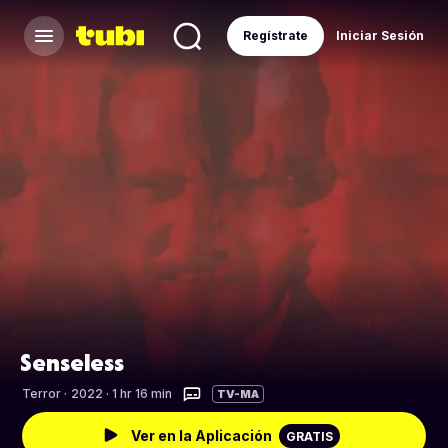
Regístrate
Iniciar Sesión
Senseless
Terror
·
2022 · 1 hr 16 min
TV-MA
Ver en la Aplicación
GRATIS