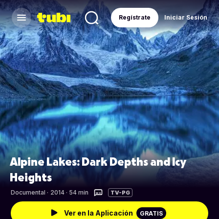
Regístrate
Iniciar Sesión
Alpine Lakes: Dark Depths and Icy
Heights
Documental
·
2014 · 54 min
TV-PG
Ver en la Aplicación
GRATIS