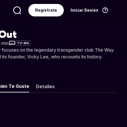
Regístrate
Iniciar Sesión
Idioma
Español
 Out
3 min
TV-MA
 focuses on the legendary transgender club The Way
its founder, Vicky Lee, who recounts its history.
ién Te Guste
Detalles