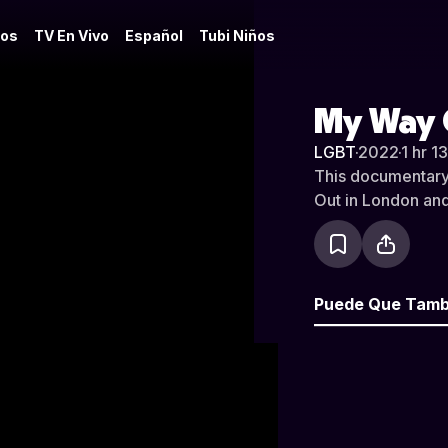
os
TV En Vivo
Español
Tubi Niños
My Way
LGBT
·
2022
·
1 hr 1
This documentary
Out in London and 
Puede Que Tamb