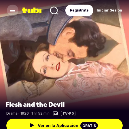
Regístrate
Iniciar Sesión
Flesh and the Devil
Drama
·
1926 · 1 hr 52 min
TV-PG
Ver en la Aplicación
GRATIS