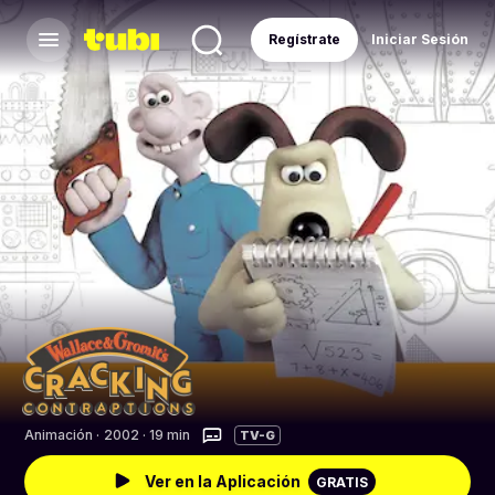
Regístrate
Iniciar Sesión
Animación
·
2002 · 19 min
TV-G
Ver en la Aplicación
GRATIS