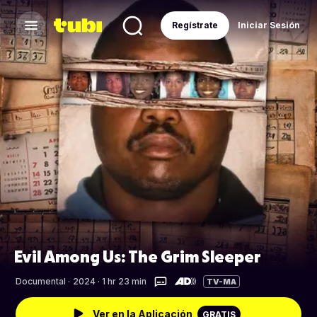
Regístrate
Iniciar Sesión
Evil Among Us: The Grim Sleeper
Documental
·
2024 · 1 hr 23 min
TV-MA
Ver en la Aplicación
GRATIS