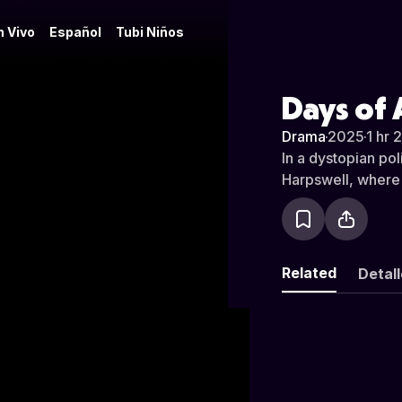
n Vivo
Español
Tubi Niños
Days of
Drama
·
2025
·
1 hr 
In a dystopian pol
Harpswell, where 
Related
Detal