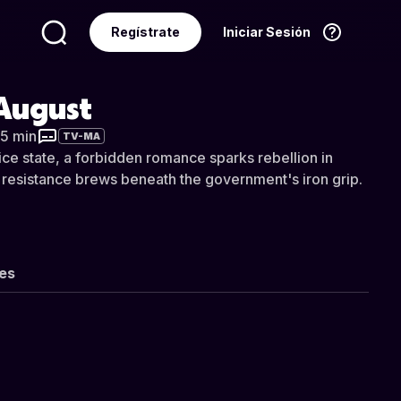
Regístrate
Iniciar Sesión
Idioma
Español
 August
25 min
TV-MA
ice state, a forbidden romance sparks rebellion in
resistance brews beneath the government's iron grip.
les