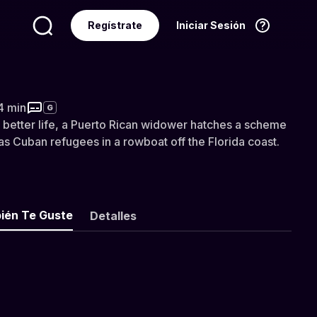
Regístrate
Iniciar Sesión
Idioma
Español
4 min
G
a better life, a Puerto Rican widower hatches a scheme
 as Cuban refugees in a rowboat off the Florida coast.
ién Te Guste
Detalles