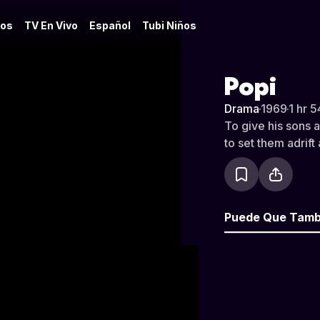
os
TV En Vivo
Español
Tubi Niños
Popi
Drama
·
1969
·
1 hr 5
To give his sons 
to set them adrift
Puede Que Tamb