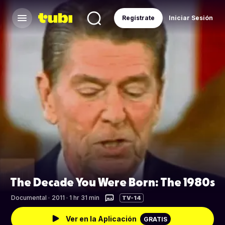
Regístrate
Iniciar Sesión
The Decade You Were Born: The 1980s
Documental
·
2011 · 1 hr 31 min
TV-14
Ver en la Aplicación
GRATIS