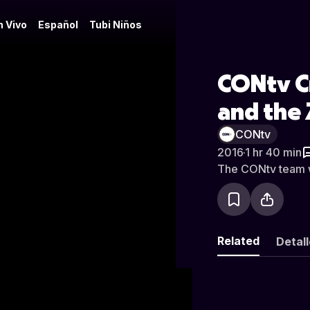
n Vivo
Español
Tubi Niños
CONtv C
and the
CONtv
2016
·
1 hr 40 min
The CONtv team w
Related
Detal