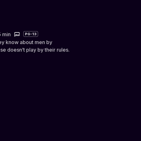
5 min
PG-13
hey know about men by
e doesn’t play by their rules.