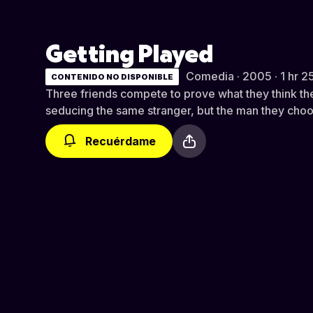
Getting Played
Comedia · 2005 · 1 hr 2
CONTENIDO NO DISPONIBLE
Three friends compete to prove what they think t
seducing the same stranger, but the man they choos
Recuérdame