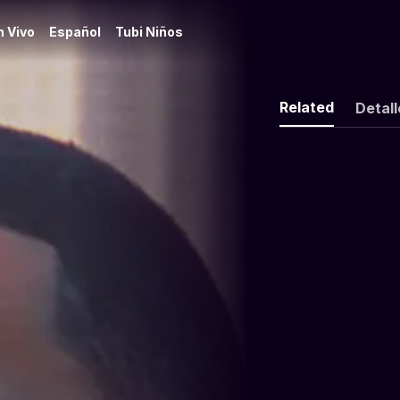
n Vivo
Español
Tubi Niños
Related
Detall