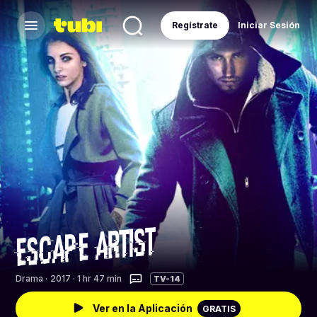
Regístrate
Iniciar Sesión
Drama
·
2017 · 1 hr 47 min
TV-14
Ver en la Aplicación
GRATIS