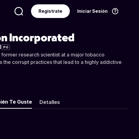
Regístrate
Iniciar Sesión
Idioma
Español
on Incorporated
PG
 former research scientist at a major tobacco
the corrupt practices that lead to a highly addictive
ién Te Guste
Detalles