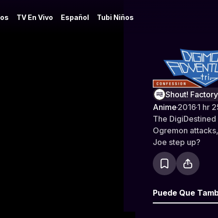
os
TV En Vivo
Español
Tubi Niños
Digimon Adv
Shout! Factor
Anime
·
2016
·
1 hr 
The DigiDestined 
Ogremon attacks, 
Joe step up?
Puede Que Tamb