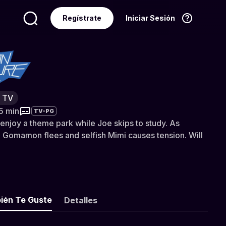
Regístrate
Iniciar Sesión
Idioma
Español
enture tri. 2: Determination (Dubbed)
y TV
25 min
TV-PG
enjoy a theme park while Joe skips to study. As
Gomamon flees and selfish Mimi causes tension. Will
ién Te Guste
Detalles