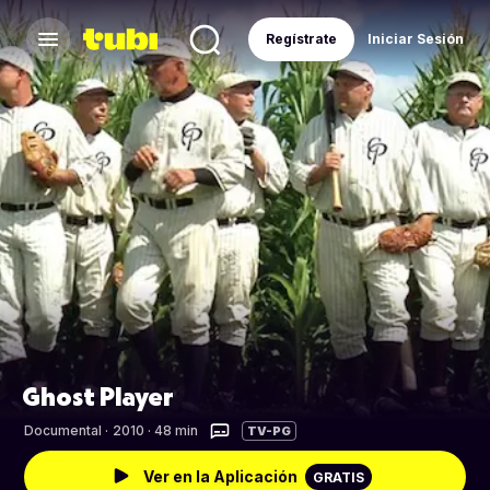
Regístrate
Iniciar Sesión
Ghost Player
Documental
·
2010 · 48 min
TV-PG
Ver en la Aplicación
GRATIS