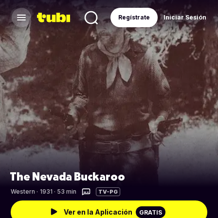
Regístrate
Iniciar Sesión
The Nevada Buckaroo
Western
·
1931 · 53 min
TV-PG
Ver en la Aplicación
GRATIS