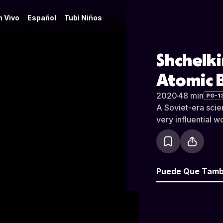
n Vivo
Español
Tubi Niños
Shchelki
Atomic
2020
·
48 min
PG-1
A Soviet-era scien
very influential 
Puede Que Tamb