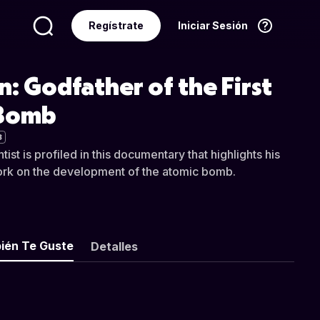
Regístrate
Iniciar Sesión
Idioma
Español
n: Godfather of the First
 Bomb
3
tist is profiled in this documentary that highlights his
work on the development of the atomic bomb.
ién Te Guste
Detalles