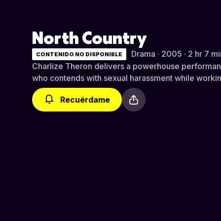
North Country
Drama · 2005 · 2 hr 7 mi
CONTENIDO NO DISPONIBLE
Charlize Theron delivers a powerhouse performan
who contends with sexual harassment while workin
Recuérdame