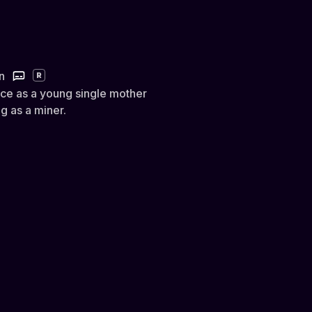
n
R
ce as a young single mother
g as a miner.