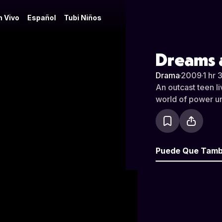
n Vivo
Español
Tubi Niños
Dreams 
Drama
·
2009
·
1 hr 
An outcast teen li
world of power unt
Puede Que Tamb