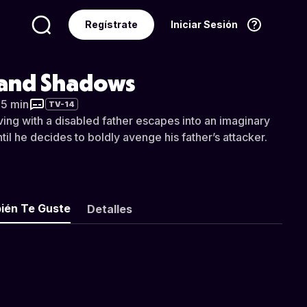
Regístrate
Iniciar Sesión
Idioma
Español
and Shadows
35 min
TV-14
ving with a disabled father escapes into an imaginary
il he decides to boldly avenge his father’s attacker.
ién Te Guste
Detalles