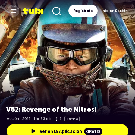
Regístrate
Iniciar Sesión
V82: Revenge of the Nitros!
Acción
·
2015 · 1 hr 33 min
TV-PG
Ver en la Aplicación
GRATIS