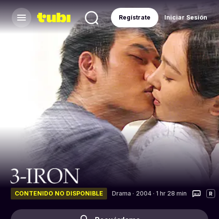
Regístrate
Iniciar Sesión
CONTENIDO NO DISPONIBLE
Drama
·
2004 · 1 hr 28 min
R