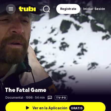
Regístrate
Iniciar Sesión
The Fatal Game
Documental
·
1996 · 54 min
TV-PG
Ver en la Aplicación
GRATIS