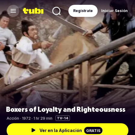
Regístrate
Iniciar Sesión
Boxers of Loyalty and Righteousness
Acción
·
1972 · 1 hr 29 min
TV-14
Ver en la Aplicación
GRATIS