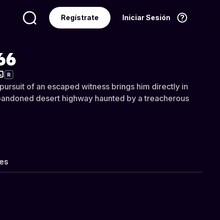
Regístrate
Iniciar Sesión
Idioma
Español
66
R
pursuit of an escaped witness brings him directly in
abandoned desert highway haunted by a treacherous
les