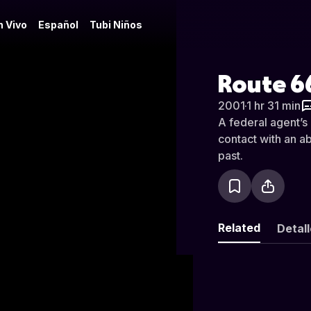
n Vivo
Español
Tubi Niños
Route 6
2001
·
1 hr 31 min
A federal agent’s 
contact with an 
past.
Related
Detal