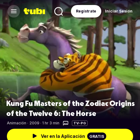
Regístrate
Iniciar Sesión
Kung Fu Masters of the Zodiac Origins
of the Twelve 6: The Horse
Animación
·
2009 · 1 hr 3 min
TV-PG
Ver en la Aplicación
GRATIS