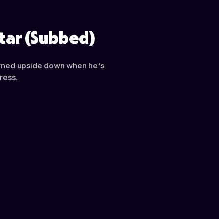
tar (Subbed)
turned upside down when he's
ress.