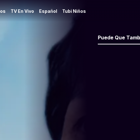
os
TV En Vivo
Español
Tubi Niños
Puede Que Tamb