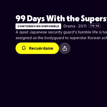
99 Days With the Supers
Drama · 2011
TV-14
CONTENIDO NO DISPONIBLE
A quiet Japanese security guard's humble life is 
assigned as the bodyguard to superstar Korean act
Recuérdame