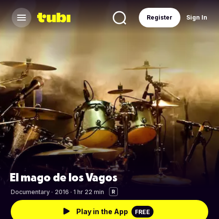
Register
Sign In
El mago de los Vagos
Documentary
·
2016 · 1 hr 22 min
R
Play in the App
FREE