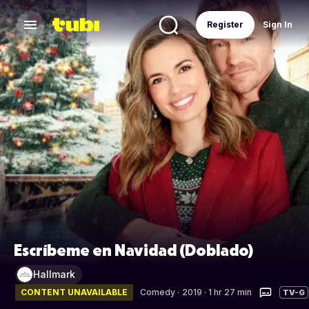
Register
Sign In
Escríbeme en Navidad (Doblado)
Hallmark
CONTENT UNAVAILABLE
Comedy
·
2019 · 1 hr 27 min
TV-G