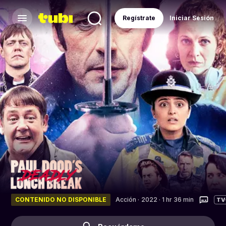
Regístrate
Iniciar Sesión
CONTENIDO NO DISPONIBLE
Acción
·
2022 · 1 hr 36 min
TV