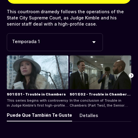
This courtroom dramedy follows the operations of the
State City Supreme Court, as Judge Kimble and his
senior staff deal with a high-profile case.
Temporada 1
S01:E01 - Trouble in Chambers
S01:E02 - Trouble in Chambers (Conclusion)
This series begins with controversy
In the conclusion of Trouble in
in Judge Kimble’s first high-profile
Chambers (Part Two), the Senior
case as State City’s Supreme Court
staff is summoned before the
Puede Que También Te Guste
Detalles
Judge.
Judge. The fate of Marsha Owens
is revealed.