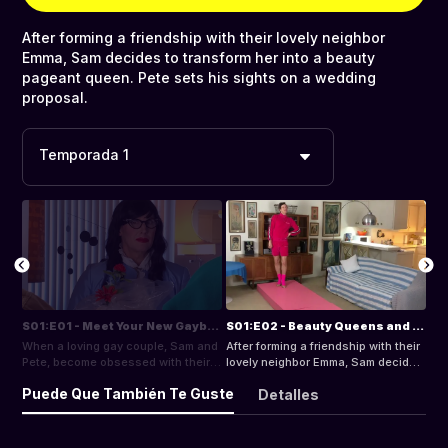
After forming a friendship with their lovely neighbor
Emma, Sam decides to transform her into a beauty
pageant queen. Pete sets his sights on a wedding
proposal.
Temporada 1
S01:E01 - Meet Your New Gaybors
S01:E02 - Beauty Queens and Wedding Dreams
When a loving gay couple, Sam and
After forming a friendship with their
Pete, become obsessed with their
lovely neighbor Emma, Sam decides
new neighbor Emma, a British
to transform her into a beauty
Puede Que También Te Guste
Detalles
beauty, all kinds of wild and wacky
pageant queen. Pete sets his
antics occur.
sights on a wedding proposal.