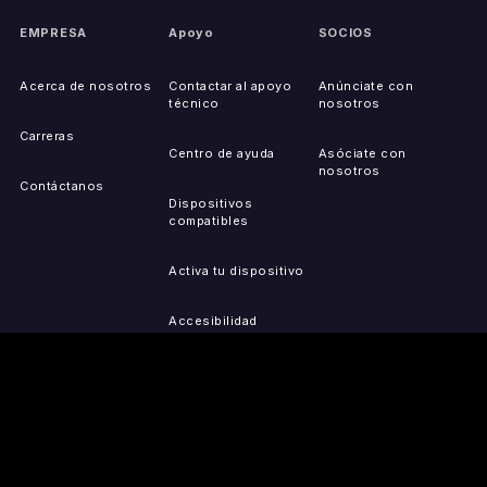
EMPRESA
Apoyo
SOCIOS
Acerca de nosotros
Contactar al apoyo
Anúnciate con
técnico
nosotros
Carreras
Centro de ayuda
Asóciate con
nosotros
Contáctanos
Dispositivos
compatibles
Activa tu dispositivo
Accesibilidad
Reportar problemas de
IP
Mapa del sitio
OBTÉN LAS
PRENSA
LEGAL