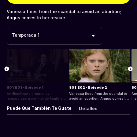
Vanessa flees from the scandal to avoid an abortion;
Angus comes to her rescue.
Temporada 1
S01:E01 - Episode 1
S01:E02 - Episode 2
S0
An illegitimate pregnancy
Vanessa flees from the scandal to
An
jeopardizes a well-to-do family's
avoid an abortion; Angus comes to
hi
position.
her rescue.
rec
Puede Que También Te Guste
Detalles