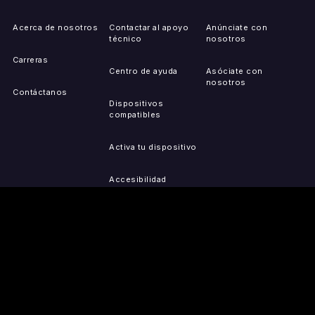
Acerca de nosotros
Contactar al apoyo
Anúnciate con
técnico
nosotros
Carreras
Centro de ayuda
Asóciate con
nosotros
Contáctanos
Dispositivos
compatibles
Activa tu dispositivo
Accesibilidad
Reportar problemas de
IP
Mapa del sitio
OBTÉN LAS
PRENSA
LEGAL
APLICACIONES