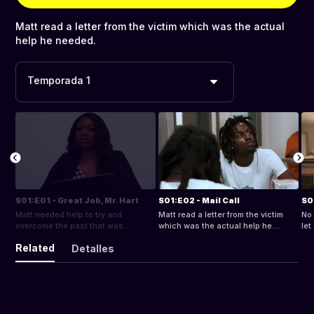
Matt read a letter from the victim which was the actual
help he needed.
Temporada 1
S01:E01 - Great Job, Mr. Hart
S01:E02 - Mail Call
S0
Matt needed help to try and
Matt read a letter from the victim
No 
overcome the past that was
which was the actual help he
let
haunting him.
needed.
Related
Detalles