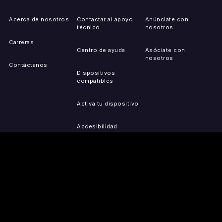
Acerca de nosotros
Contactar al apoyo
Anúnciate con
técnico
nosotros
Carreras
Centro de ayuda
Asóciate con
nosotros
Contáctanos
Dispositivos
compatibles
Activa tu dispositivo
Accesibilidad
Reportar problemas de
IP
Mapa del sitio
OBTÉN LAS
PRENSA
LEGAL
APLICACIONES