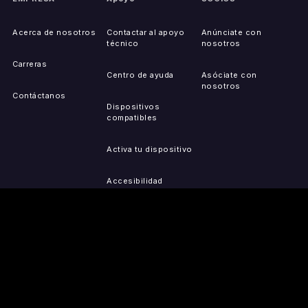
Acerca de nosotros
Contactar al apoyo
Anúnciate con
técnico
nosotros
Carreras
Centro de ayuda
Asóciate con
nosotros
Contáctanos
Dispositivos
compatibles
Activa tu dispositivo
Accesibilidad
Reportar problemas de
IP
Mapa del sitio
OBTÉN LAS
PRENSA
LEGAL
APLICACIONES