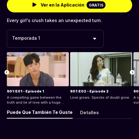
Ver en la Aplicación
GRATIS
Every girl's crush takes an unexpected turn.
Temporada 1
S01:E01 - Episode 1
S01:E02 - Episode 2
S0
A compelling game between the
Love grows. Specks of doubt grow.
A s
truth and lie of love with a huge
sur
prize begins.
Puede Que También Te Guste
Detalles