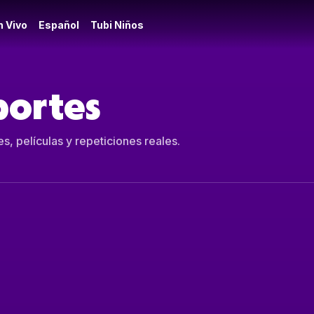
n Vivo
Español
Tubi Niños
portes
s, películas y repeticiones reales.