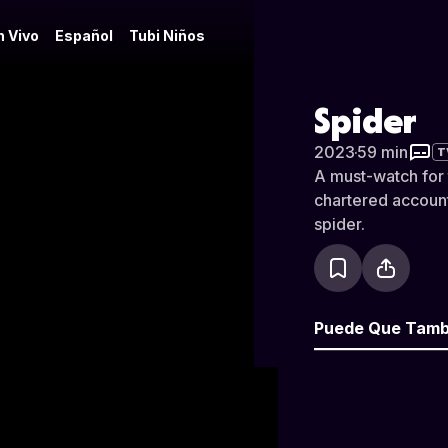
n Vivo
Español
Tubi Niños
Spider
2023
·
59 min
T
A must-watch for t
chartered accounta
spider.
Puede Que Tamb