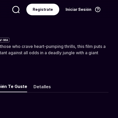
Regístrate
Iniciar Sesión
Idioma
Español
V-MA
hose who crave heart-pumping thrills, this film puts a
nt against all odds in a deadly jungle with a giant
ién Te Guste
Detalles