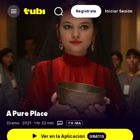
Regístrate
Iniciar Sesión
A Pure Place
Drama
·
2021 · 1 hr 32 min
TV-MA
Ver en la Aplicación
GRATIS