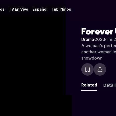
os
TV En Vivo
Español
Tubi Niños
Forever
Drama
·
2023
·
1 hr 
A woman's perfect
another woman lea
showdown.
Related
Detal