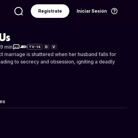
Regístrate
Iniciar Sesión
Idioma
Español
 Us
29 min
TV-14
D
V
 marriage is shattered when her husband falls for
ding to secrecy and obsession, igniting a deadly
les