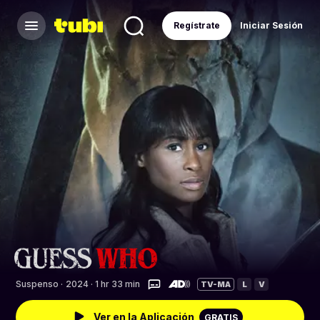
Regístrate
Iniciar Sesión
Suspenso
·
2024 · 1 hr 33 min
TV-MA
L
V
Ver en la Aplicación
GRATIS