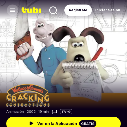
Regístrate
Iniciar Sesión
Animación
·
2002 · 19 min
TV-G
Ver en la Aplicación
GRATIS