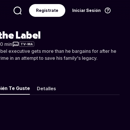
Regístrate
Iniciar Sesión
Idioma
Español
the Label
50 min
TV-MA
bel executive gets more than he bargains for after he
crime in an attempt to save his family's legacy.
ién Te Guste
Detalles