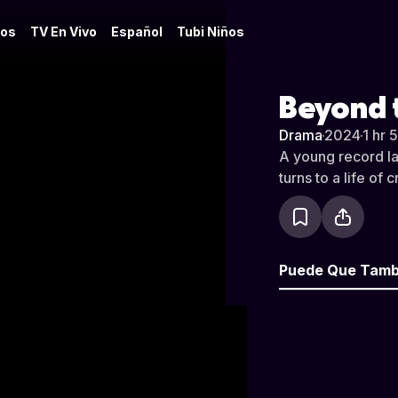
os
TV En Vivo
Español
Tubi Niños
Beyond 
Drama
·
2024
·
1 hr 
A young record la
turns to a life of 
Puede Que Tamb