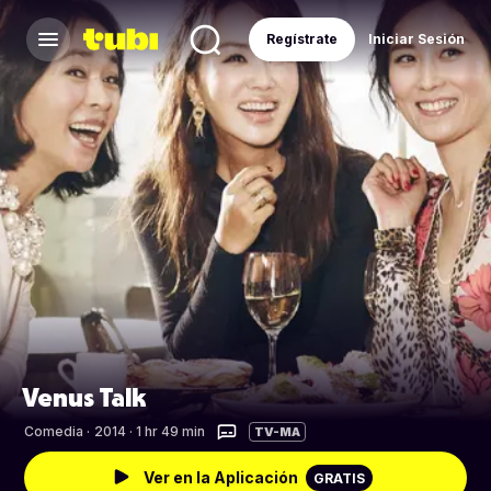
Regístrate
Iniciar Sesión
Venus Talk
Comedia
·
2014 · 1 hr 49 min
TV-MA
Ver en la Aplicación
GRATIS