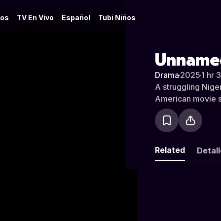
os
TV En Vivo
Español
Tubi Niños
Unname
Drama
·
2025
·
1 hr 
A struggling Niger
American movie set
Related
Detal