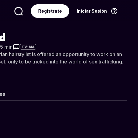
Regístrate
Iniciar Sesión
Idioma
Español
d
35 min
TV-MA
ian hairstylist is offered an opportunity to work on an
, only to be tricked into the world of sex trafficking.
les