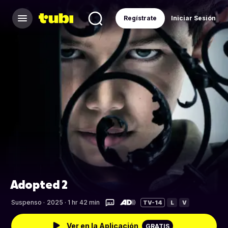
Regístrate
Iniciar Sesión
Adopted 2
Suspenso
·
2025 · 1 hr 42 min
TV-14
L
V
Ver en la Aplicación
GRATIS