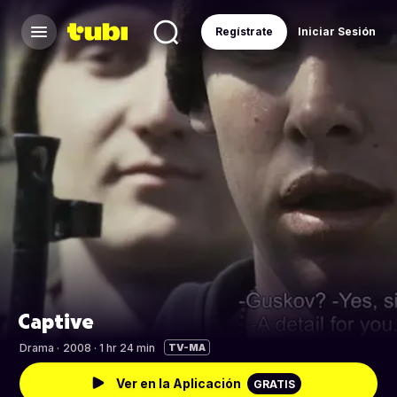
Regístrate
Iniciar Sesión
Captive
Drama
·
2008 · 1 hr 24 min
TV-MA
Ver en la Aplicación
GRATIS