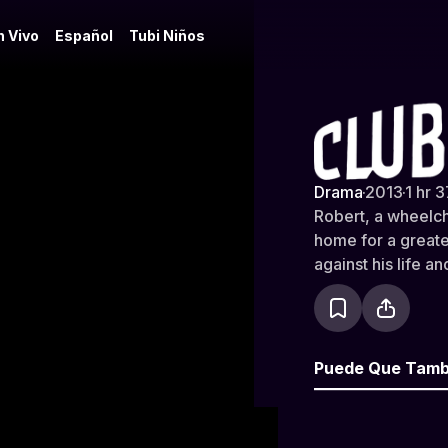
n Vivo
Español
Tubi Niños
Clubhouse
Drama
·
2013
·
1 hr 
Robert, a wheelch
home for a greate
against his life a
Puede Que Tamb