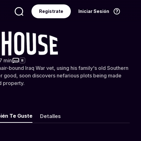
Regístrate
Iniciar Sesión
Idioma
Español
37 min
R
air-bound Iraq War vet, using his family's old Southern
r good, soon discovers nefarious plots being made
nd property.
ién Te Guste
Detalles