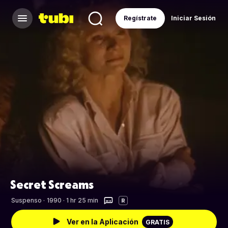
Regístrate
Iniciar Sesión
Secret Screams
Suspenso
·
1990 · 1 hr 25 min
R
Ver en la Aplicación
GRATIS