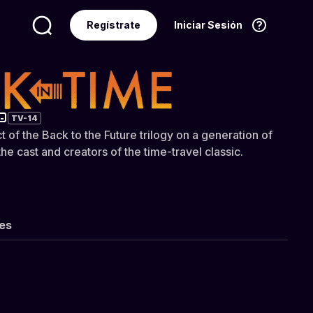
Regístrate
Iniciar Sesión
Idioma
Español
me
TV-14
 of the Back to the Future trilogy on a generation of
e cast and creators of the time-travel classic.
les