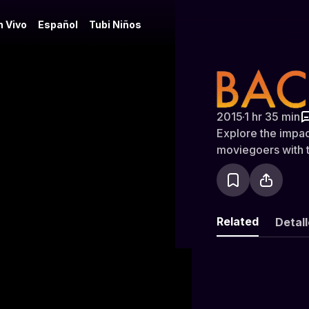
n Vivo
Español
Tubi Niños
Back in Ti
2015
·
1 hr 35 min
Explore the impact
moviegoers with th
Related
Detal